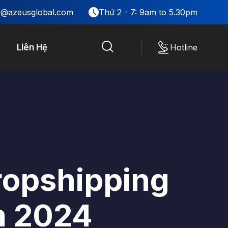
r@azeusglobal.com
Thứ 2 - 7: 9am to 5.30pm
Hotline
Liên Hệ
ropshipping
m 2024